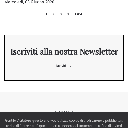
Mercoledì, 03 Giugno 2020
1
2
3
»
LAST
Iscriviti alla nostra Newsletter
Iscriviti
CONTATTI
Gentile Visitatore, questo sito web utilizza cookie di profilazione e pubblicitari,
anche di “terze parti” quali titolari autonomi del trattamento, al fine di inviarti